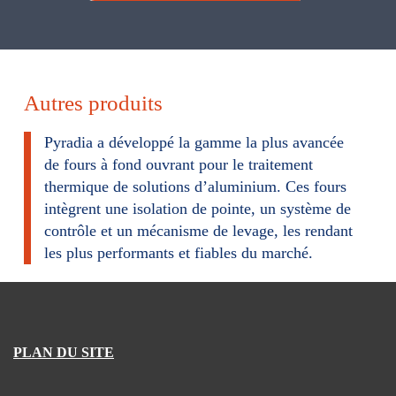
m
u
l
a
Autres produits
i
r
Pyradia a développé la gamme la plus avancée
de fours à fond ouvrant pour le traitement
e
thermique de solutions d’aluminium. Ces fours
intègrent une isolation de pointe, un système de
contrôle et un mécanisme de levage, les rendant
les plus performants et fiables du marché.
PLAN DU SITE