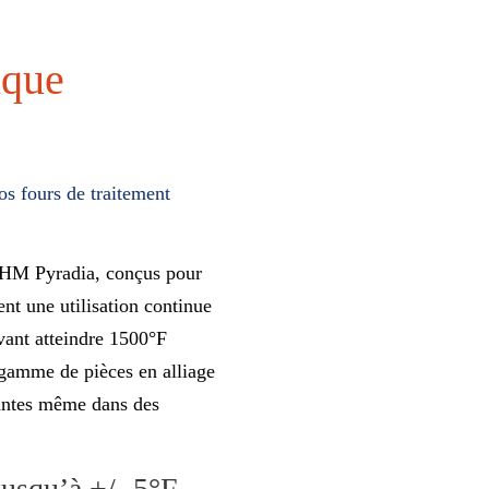
ique
os fours de traitement
e HM Pyradia, conçus pour
ent une utilisation continue
vant atteindre 1500°F
 gamme de pièces en alliage
tantes même dans des
jusqu’à +/- 5°F