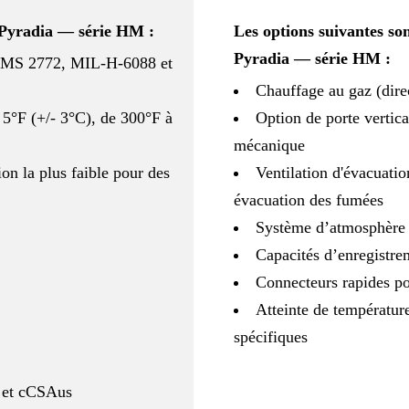
 Pyradia — série HM :
Les options suivantes so
Pyradia — série HM :
MS 2772, MIL-H-6088 et
Chauffage au gaz (direc
 5°F (+/- 3°C), de 300°F à
Option de porte vertic
mécanique
n la plus faible pour des
Ventilation d'évacuatio
évacuation des fumées
Système d’atmosphère 
Capacités d’enregistre
Connecteurs rapides p
Atteinte de températur
spécifiques
 et cCSAus