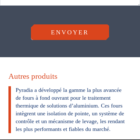
F
o
r
ENVOYER
m
u
l
a
Autres produits
i
r
Pyradia a développé la gamme la plus avancée
de fours à fond ouvrant pour le traitement
e
thermique de solutions d’aluminium. Ces fours
intègrent une isolation de pointe, un système de
contrôle et un mécanisme de levage, les rendant
les plus performants et fiables du marché.