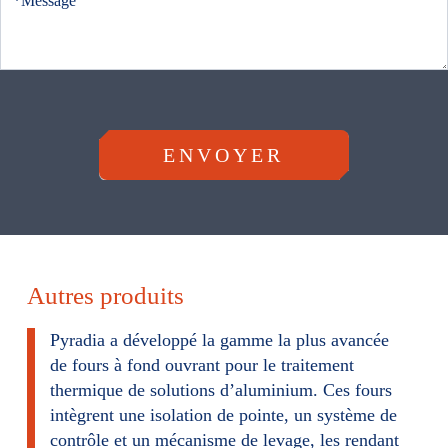
u
s
F
o
r
ENVOYER
m
u
l
a
Autres produits
i
r
Pyradia a développé la gamme la plus avancée
de fours à fond ouvrant pour le traitement
e
thermique de solutions d’aluminium. Ces fours
intègrent une isolation de pointe, un système de
contrôle et un mécanisme de levage, les rendant