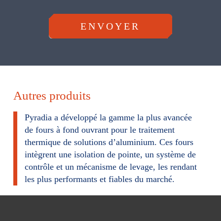
o
r
ENVOYER
m
u
l
a
Autres produits
i
r
Pyradia a développé la gamme la plus avancée
de fours à fond ouvrant pour le traitement
e
thermique de solutions d’aluminium. Ces fours
intègrent une isolation de pointe, un système de
contrôle et un mécanisme de levage, les rendant
les plus performants et fiables du marché.