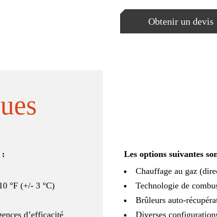
Obtenir un devis
ques
 :
Les options suivantes son
Chauffage au gaz (direc
10 °F (+/- 3 °C)
Technologie de combus
Brûleurs auto-récupérat
ences d’efficacité
Diverses configuration