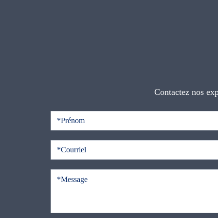
Contactez nos exp
C
o
n
t
a
c