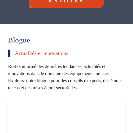
ENVOYER
m
u
l
a
Blogue
i
Actualités et innovations
r
e
Restez informé des dernières tendances, actualités et
innovations dans le domaine des équipements industriels.
Explorez notre blogue pour des conseils d'experts, des études
de cas et des mises à jour sectorielles.