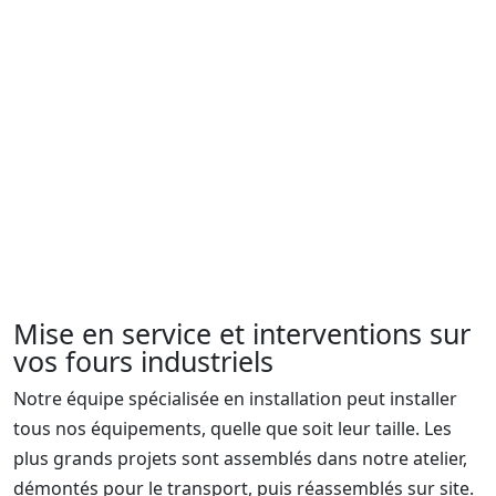
Pièces de rechange pour fours
industriels Pyradia
Lors de la réalisation de votre projet, nos ingénieurs
recommanderont une liste de pièces de rechange pour
vos équipements. Pour le dépannage, les conseils, la
réparation ou le remplacement, veuillez contacter notre
service des pièces et services.
Mise en service et interventions sur
vos fours industriels
Notre équipe spécialisée en installation peut installer
tous nos équipements, quelle que soit leur taille. Les
plus grands projets sont assemblés dans notre atelier,
démontés pour le transport, puis réassemblés sur site.