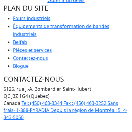
Obtenir un devis
PLAN DU SITE
Fours industriels
Équipements de transformation de bandes
industriels
Belfab
Pièces et services
Contactez-nous
Blogue
CONTACTEZ-NOUS
5125, rue J.-A. Bombardier, Saint-Hubert
QC J3Z 1G4 (Quebec)
Canada
Tel:
(450) 463-3344
Fax :
(450) 463-3252
Sans
frais-
1-888-PYRADIA
Depuis la région de Montréal:
514-
343-5050