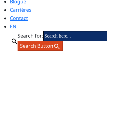
Blogue
Carrières
Contact
EN
Search for:
Search Button
équipe technique des fours industriels
us aider à améliorer la productivité en