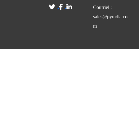
Courriel :
sales@pyradia.co
m