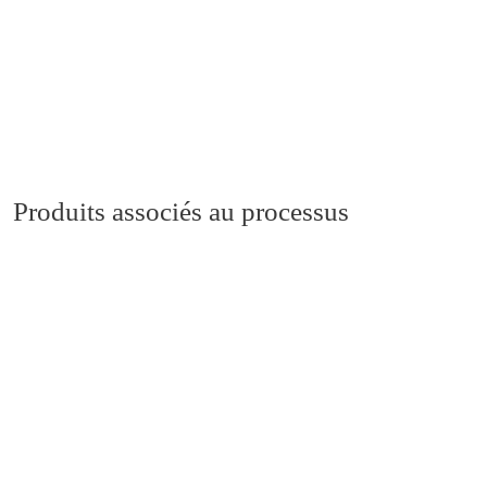
Produits associés au processus
Fours et étuves sous atmosphère contrôlée