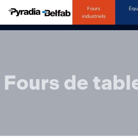
Fours
Équ
industriels
Fours de tabl