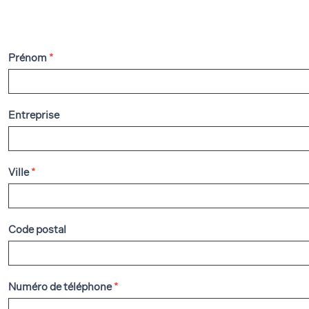
Prénom
*
F
o
u
Entreprise
r
s
Ville
*
d
e
Code postal
t
a
b
Numéro de téléphone
*