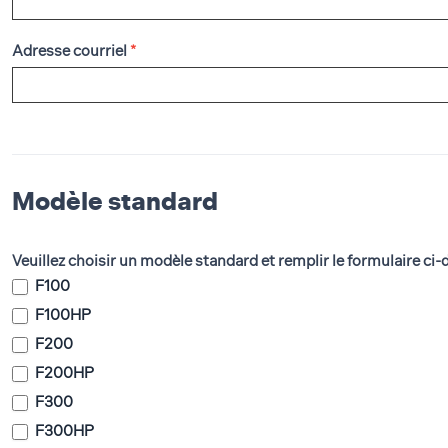
l
e
Adresse courriel
*
f
o
r
m
Modèle standard
u
l
Veuillez choisir un modèle standard et remplir le formulaire ci
a
F100
F100HP
i
F200
r
F200HP
e
F300
F300HP